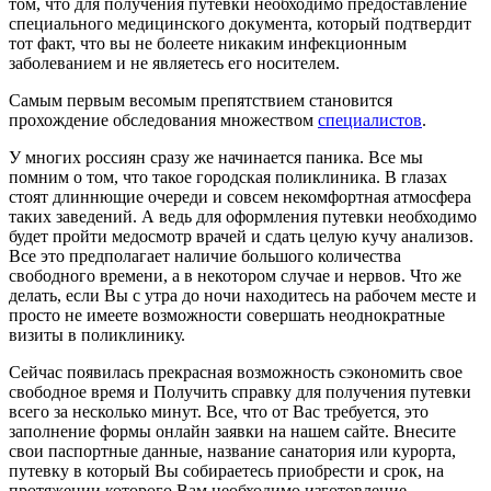
том, что для получения путевки необходимо предоставление
специального медицинского документа, который подтвердит
тот факт, что вы не болеете никаким инфекционным
заболеванием и не являетесь его носителем.
Самым первым весомым препятствием становится
прохождение обследования множеством
специалистов
.
У многих россиян сразу же начинается паника. Все мы
помним о том, что такое городская поликлиника. В глазах
стоят длиннющие очереди и совсем некомфортная атмосфера
таких заведений. А ведь для оформления путевки необходимо
будет пройти медосмотр врачей и сдать целую кучу анализов.
Все это предполагает наличие большого количества
свободного времени, а в некотором случае и нервов. Что же
делать, если Вы с утра до ночи находитесь на рабочем месте и
просто не имеете возможности совершать неоднократные
визиты в поликлинику.
Сейчас появилась прекрасная возможность сэкономить свое
свободное время и Получить справку для получения путевки
всего за несколько минут. Все, что от Вас требуется, это
заполнение формы онлайн заявки на нашем сайте. Внесите
свои паспортные данные, название санатория или курорта,
путевку в который Вы собираетесь приобрести и срок, на
протяжении которого Вам необходимо изготовление