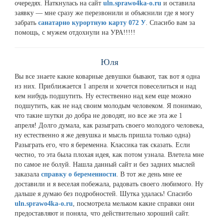
очередях. Наткнулась на сайт
uln.sprawo4ka-o.ru
и оставила
заявку — мне сразу же перезвонили и объяснили где я могу
забрать
санатарно курортную карту 072 У
. Спасибо вам за
помощь, с мужем отдохнули на УРА!!!!!
Юля
Вы все знаете какие коварные девушки бывают, так вот я одна
из них. Приближается 1 апреля и хочется повеселиться и над
кем нибудь подшутить. Ну естественно над кем еще можно
подшутить, как не над своим молодым человеком. Я понимаю,
что такие шутки до добра не доводят, но все же эта же 1
апреля! Долго думала, как разыграть своего молодого человека,
ну естественно я же девушка и мысль пришла только одна)
Разыграть его, что я беременна. Классика так сказать. Если
честно, то эта была плохая идея, как потом узнала. Влетела мне
по самое не болуй. Нашла данный сайт и без задних мыслей
заказала
справку о беременности
. В тот же день мне ее
доставили и я веселая побежала, радовать своего любимого. Ну
дальше я думаю без подробностей. Шутка удалась! Спасибо
uln.sprawo4ka-o.ru
, посмотрела мельком какие справки они
предоставляют и поняла, что действительно хороший сайт.