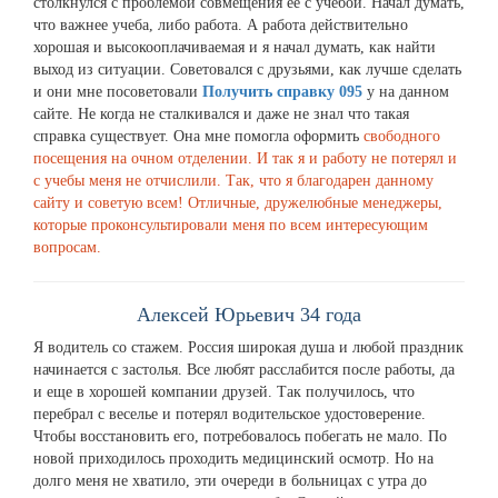
столкнулся с проблемой совмещения ее с учебой. Начал думать,
что важнее учеба, либо работа. А работа действительно
хорошая и высокооплачиваемая и я начал думать, как найти
выход из ситуации. Советовался с друзьями, как лучше сделать
и они мне посоветовали
Получить справку 095
у на данном
сайте. Не когда не сталкивался и даже не знал что такая
справка существует. Она мне помогла оформить
свободного
посещения на очном отделении. И так я и работу не потерял и
с учебы меня не отчислили. Так, что я благодарен данному
сайту и советую всем! Отличные, дружелюбные менеджеры,
которые проконсультировали меня по всем интересующим
вопросам.
Алексей Юрьевич 34 года
Я водитель со стажем. Россия широкая душа и любой праздник
начинается с застолья. Все любят расслабится после работы, да
и еще в хорошей компании друзей. Так получилось, что
перебрал с веселье и потерял водительское удостоверение.
Чтобы восстановить его, потребовалось побегать не мало. По
новой приходилось проходить медицинский осмотр. Но на
долго меня не хватило, эти очереди в больницах с утра до