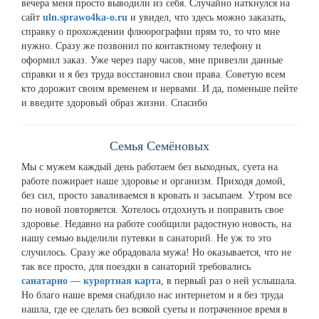
вечера меня просто выводили из себя. Случайно наткнулся на
сайт
uln.sprawo4ka-o.ru
и увидел, что здесь можно заказать,
справку о прохождении флюорографии прям то, то что мне
нужно. Сразу же позвонил по контактному телефону и
оформил заказ. Уже через пару часов, мне привезли данные
справки и я без труда восстановил свои права. Советую всем
кто дорожит своим временем и нервами. И да, поменьше пейте
и введите здоровый образ жизни. Спасибо
Семья Семёновых
Мы с мужем каждый день работаем без выходных, суета на
работе пожирает наше здоровье и организм. Приходя домой,
без сил, просто заваливаемся в кровать и засыпаем. Утром все
по новой повторяется. Хотелось отдохнуть и поправить свое
здоровье. Недавно на работе сообщили радостную новость, на
нашу семью выделили путевки в санаторий. Не уж то это
случилось. Сразу же обрадовала мужа! Но оказывается, что не
так все просто, для поездки в санаторий требовались
санатарно — курортная карта
, в первый раз о ней услышала.
Но благо наше время снабдило нас интернетом и я без труда
нашла, где ее сделать без всякой суеты и потраченное время в