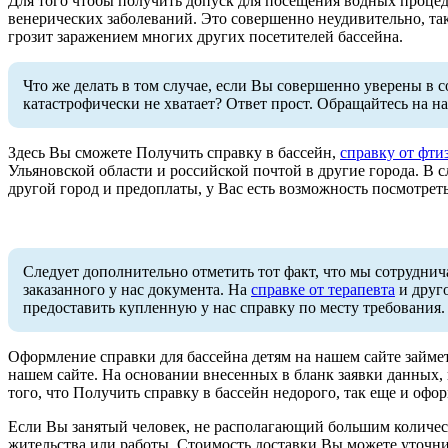
Для того чтобы получить допуск для посещения водных проце
венерических заболеваний. Это совершенно неудивительно, так
грозит заражением многих других посетителей бассейна.
Что же делать в том случае, если Вы совершенно уверены в 
катастрофически не хватает? Ответ прост. Обращайтесь на на
Здесь Вы сможете Получить справку в бассейн,
справку от фти
Ульяновской области и российской почтой в другие города. В с
другой город и предоплаты, у Вас есть возможность посмотрет
Следует дополнительно отметить тот факт, что мы сотрудни
заказанного у нас документа. На
справке от терапевта
и друго
предоставить купленную у нас справку по месту требования.
Оформление справки для бассейна детям на нашем сайте займе
нашем сайте. На основании внесенных в бланк заявки данных,
того, что Получить справку в бассейн недорого, так еще и офо
Если Вы занятый человек, не располагающий большим количеств
жительства или работы. Стоимость доставки Вы можете уточни