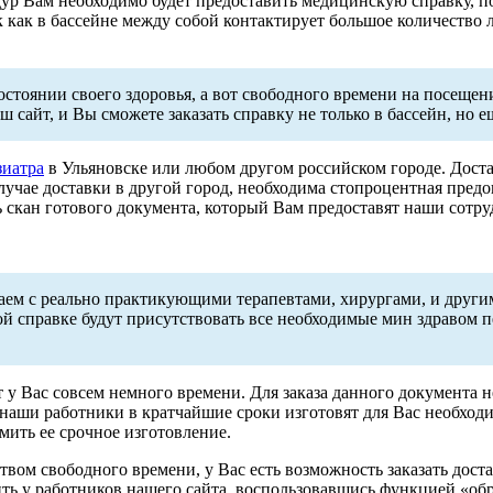
дур Вам необходимо будет предоставить медицинскую справку,
 как в бассейне между собой контактирует большое количество л
состоянии своего здоровья, а вот свободного времени на посеще
ш сайт, и Вы сможете заказать справку не только в бассейн, но 
зиатра
в Ульяновске или любом другом российском городе. Дост
лучае доставки в другой город, необходима стопроцентная предо
ь скан готового документа, который Вам предоставят наши сотру
чаем с реально практикующими терапевтами, хирургами, и друг
й справке будут присутствовать все необходимые мин здравом п
т у Вас совсем немного времени. Для заказа данного документа
 наши работники в кратчайшие сроки изготовят для Вас необхо
рмить ее срочное изготовление.
ом свободного времени, у Вас есть возможность заказать доста
ть у работников нашего сайта, воспользовавшись функцией «об