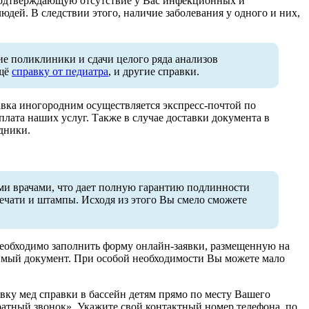
 подтверждающую отсутствие у Вас инфекционных и
юдей. В следствии этого, наличие заболевания у одного и них,
ние поликлиники и сдачи целого ряда анализов
ещё
справку от педиатра
, и другие справки.
авка иногородним осуществляется экспресс-почтой по
плата наших услуг. Также в случае доставки документа в
дники.
ими врачами, что дает полную гарантию подлинности
ечати и штампы. Исходя из этого Вы смело сможете
 необходимо заполнить форму онлайн-заявки, размещенную на
димый документ. При особой необходимости Вы можете мало
вку мед справки в бассейн детям прямо по месту Вашего
ратный звонок». Укажите свой контактный номер телефона, по